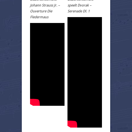
Johann Strauss Jr. –
speelt Dvorak –
Ouverture Die
Serenade Dl. 1
Fledermaus