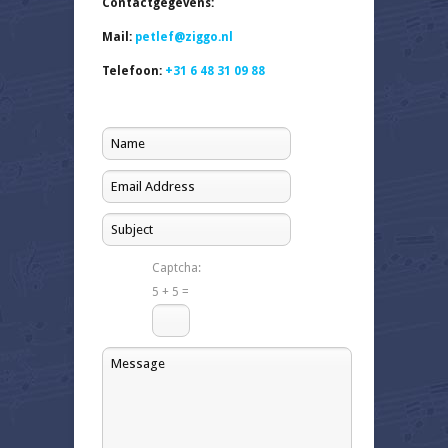
Contactgegevens:
Mail:
petlef@ziggo.nl
Telefoon:
+31 6 48 31 09 88
Captcha:
5 + 5 =