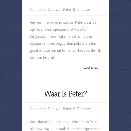
Posted in
Nieuws
,
Peter & Theater
Hier een nieuw berichtje van Peter over de
optredens en repetities met Viool en
Strijkstok…. even kijken als ik er nu een
plaatje aan toevoeg…. dan pakt ie als het
goed is deze om uit te lichten. Lees verder Ik
ben een boom!
Read More
Waar is Peter?
Posted in
Nieuws
,
Peter & Theater
Voordat de kinderen binnenkomen is Peter
al aanwezig in de zaal. Maar ze mogen hem