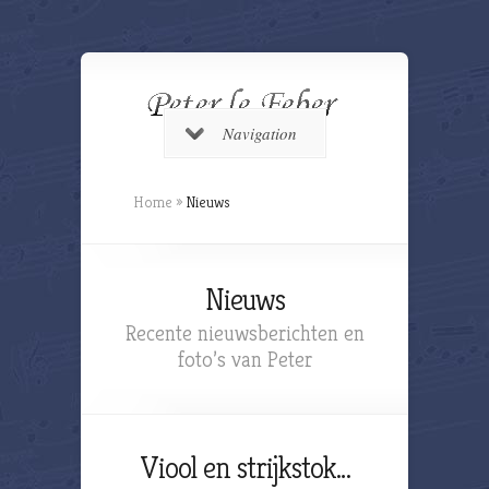
Navigation
Home
»
Nieuws
Nieuws
Recente nieuwsberichten en
foto’s van Peter
Viool en strijkstok…